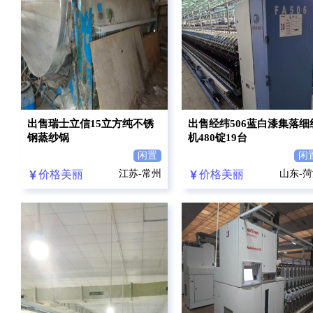
出售瑞士立信15立方纯不锈
出售经纬506蓝白漆集落细
钢蒸纱锅
机480锭19台
闲置
闲
价格美丽
江苏-常州
价格美丽
山东-