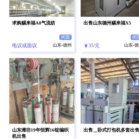
求购赐来福A8气流纺
出售山东德州赐来福X5
闲置
闲
电议或面议
山东-德州
35/元
山东-
山东潍坊19年恒辉16锭编织
出售＿卧式打包机多套出
机出售