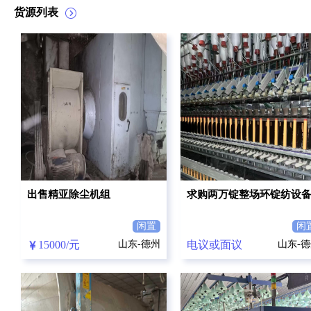
货源列表
出售精亚除尘机组
求购两万锭整场环锭纺设
闲置
闲
15000/元
山东-德州
电议或面议
山东-