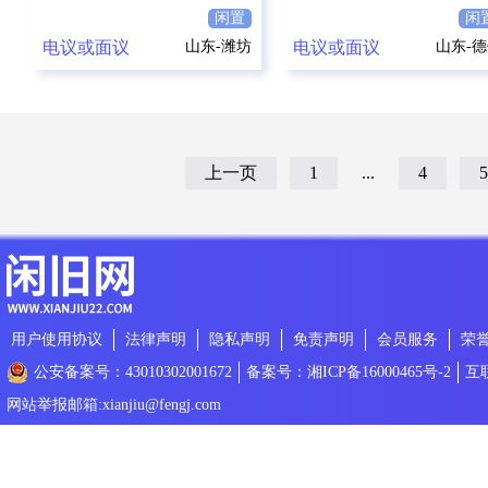
闲置
闲
电议或面议
山东-潍坊
电议或面议
山东-
上一页
1
...
4
5
用户使用协议
法律声明
隐私声明
免责声明
会员服务
荣
公安备案号：43010302001672
备案号：湘ICP备16000465号-2
互
网站举报邮箱:xianjiu@fengj.com