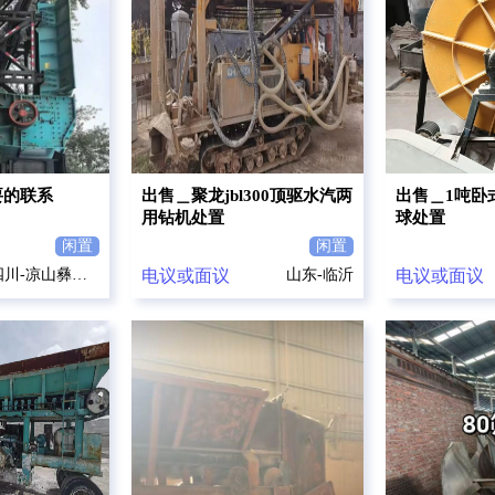
要的联系
出售＿聚龙jbl300顶驱水汽两
出售＿1吨卧
用钻机处置
球处置
闲置
闲置
四川-凉山彝族自治州
电议或面议
山东-临沂
电议或面议