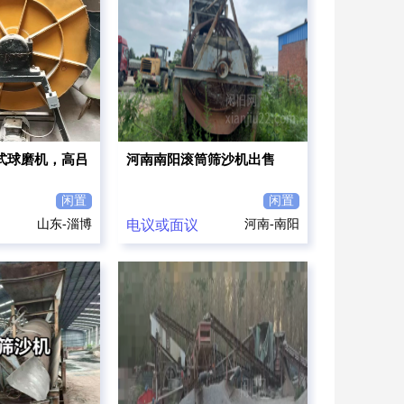
式球磨机，高吕
河南南阳滚筒筛沙机出售
闲置
闲置
山东-淄博
电议或面议
河南-南阳