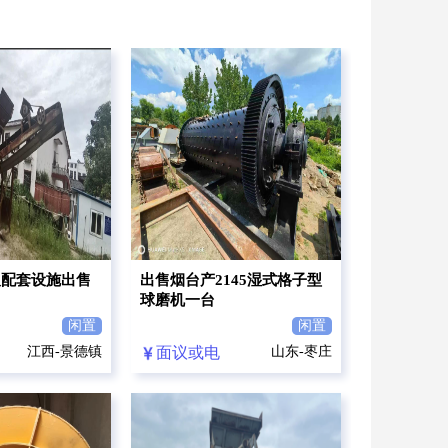
及配套设施出售
出售烟台产2145湿式格子型
球磨机一台
闲置
闲置
江西-景德镇
面议或电
山东-枣庄
议