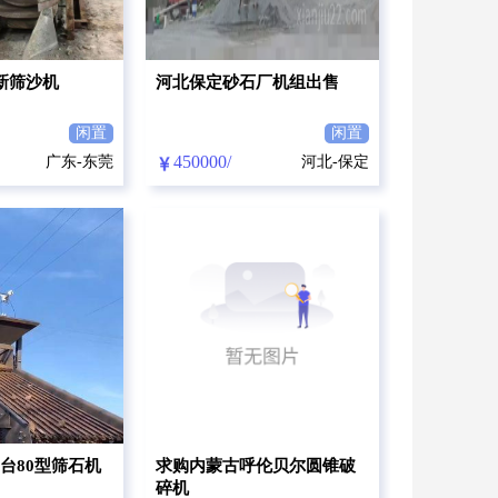
新筛沙机
河北保定砂石厂机组出售
闲置
闲置
450000/
广东-东莞
河北-保定
元
台80型筛石机
求购内蒙古呼伦贝尔圆锥破
碎机