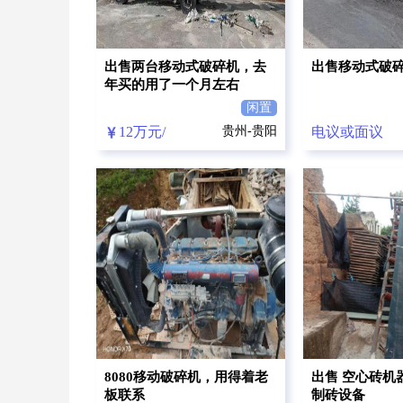
出售两台移动式破碎机，去
出售移动式破
年买的用了一个月左右
闲置
12万元/
贵州-贵阳
电议或面议
台
8080移动破碎机，用得着老
出售 空心砖机
板联系
制砖设备