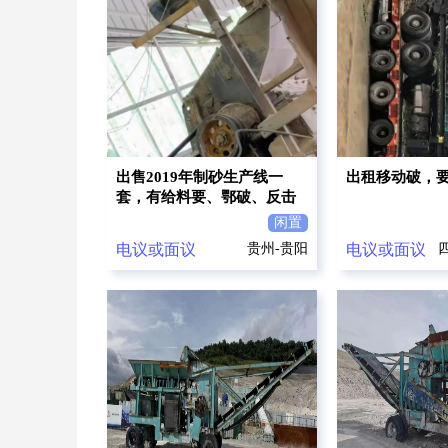
出售2019年制砂生产线一
出租移动破，
套，有给料要、鄂破、反击
破、平筛、振动筛、制砂
闲置
机、传送带
电议或面议
贵州-贵阳
电议或面议