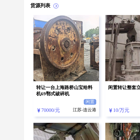
货源列表
转让一台上海路桥山宝给料
闲置转让整套
机69鄂式破碎机
闲置
70000/元
江苏-连云港
10/万元