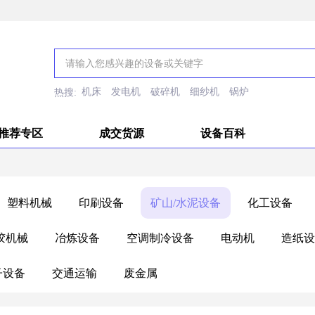
机床
发电机
破碎机
细纱机
锅炉
热搜:
推荐专区
成交货源
设备百科
塑料机械
印刷设备
矿山/水泥设备
化工设备
胶机械
冶炼设备
空调制冷设备
电动机
造纸设
子设备
交通运输
废金属