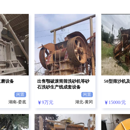
立磨设备
出售颚破滚筒筛洗砂机等砂
50型筛沙机
石洗砂生产线成套设备
闲置
闲置
湖南-娄底
9万元
湖北-黄冈
15000/元