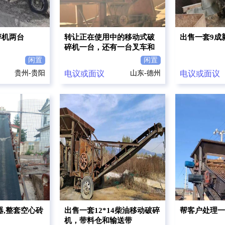
碎机两台
转让正在使用中的移动式破
出售一套9成
碎机一台，还有一台叉车和
一台小的破碎机
闲置
闲置
贵州-贵阳
电议或面议
山东-德州
电议或面议
器,整套空心砖
出售一套12*14柴油移动破碎
帮客户处理一
机，带料仓和输送带