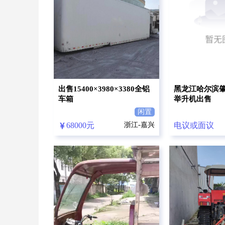
出售15400×3980×3380全铝
黑龙江哈尔滨
车箱
举升机出售
闲置
68000元
浙江-嘉兴
电议或面议