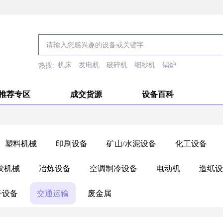
机床
发电机
破碎机
细纱机
锅炉
热搜:
推荐专区
成交货源
设备百科
塑料机械
印刷设备
矿山/水泥设备
化工设备
胶机械
冶炼设备
空调制冷设备
电动机
造纸设
子设备
交通运输
废金属