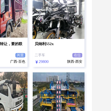
转让，要的联
贝纳利552x
闲置
二手车
在位
29800
广西-百色
陕西-西安