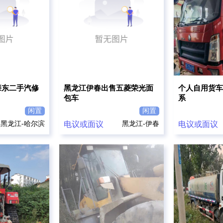
肇东二手汽修
黑龙江伊春出售五菱荣光面
个人自用货车
包车
系
闲置
闲置
黑龙江-哈尔滨
电议或面议
黑龙江-伊春
电议或面议