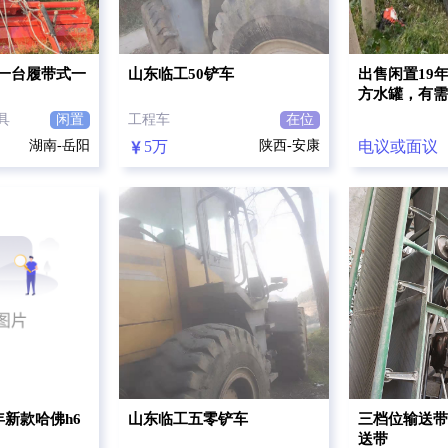
一台履带式一
山东临工50铲车
出售闲置19
方水罐，有需
具
闲置
工程车
在位
湖南-岳阳
5万
陕西-安康
电议或面议
年新款哈佛h6
山东临工五零铲车
三档位输送带
送带