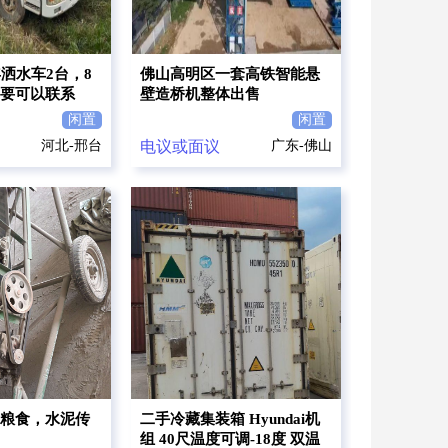
年洒水车2台，8
佛山高明区一套高铁智能悬
要可以联系
壁造桥机整体出售
闲置
闲置
河北-邢台
电议或面议
广东-佛山
粮食，水泥传
二手冷藏集装箱 Hyundai机
组 40尺温度可调-18度 双温