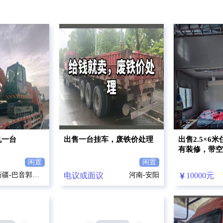
机一台
出售一台挂车，废铁价处理
出售2.5×6
有装修，带空
闲置
闲置
新疆-巴音郭楞蒙古自治州
电议或面议
河南-安阳
10000元