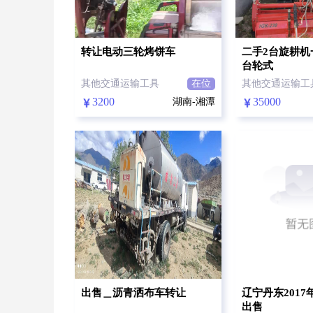
转让电动三轮烤饼车
二手2台旋耕机
台轮式
其他交通运输工具
在位
其他交通运输工
3200
35000
湖南-湘潭
出售＿沥青洒布车转让
辽宁丹东2017
出售