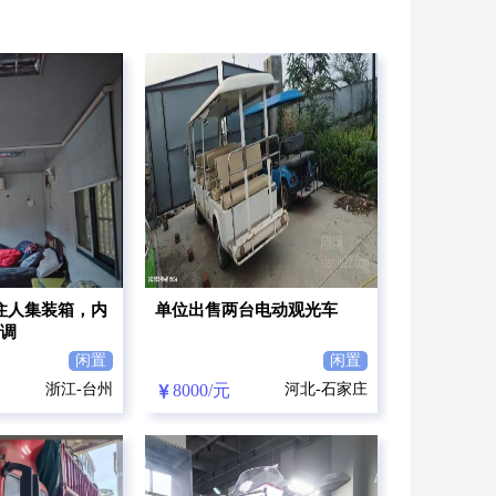
米住人集装箱，内
单位出售两台电动观光车
调
闲置
闲置
浙江-台州
8000/元
河北-石家庄