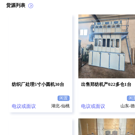
货源列表
纺织厂处理5寸小圆机30台
出售郑纺机产022多仓1台
闲置
闲
电议或面议
湖北-仙桃
电议或面议
山东-