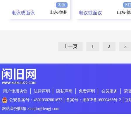
检测 1200 宽幅
闲置
闲
电议或面议
山东-德州
电议或面议
山东-
上一页
1
2
3
用户使用协议
法律声明
隐私声明
免责声明
会员服务
荣
公安备案号：43010302001672
备案号：湘ICP备16000465号-2
互
网站举报邮箱:xianjiu@fengj.com