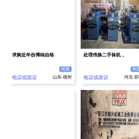
求购近年份博纳自络
处理伟焕二手袜机，
闲置
闲
电议或面议
山东-德州
电议或面议
河北-