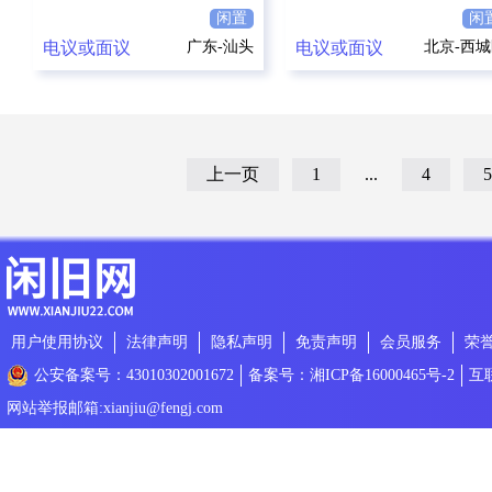
闲置
闲
电议或面议
广东-汕头
电议或面议
北京-西
上一页
1
...
4
5
用户使用协议
法律声明
隐私声明
免责声明
会员服务
荣
公安备案号：43010302001672
备案号：湘ICP备16000465号-2
互
网站举报邮箱:xianjiu@fengj.com