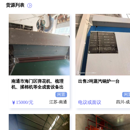
货源列表
南通市海门区弹花机、梳理
出售2吨蒸汽锅炉一台
机、揉棉机等全成套设备出
售
闲置
闲
15000/元
江苏-南通
电议或面议
四川-