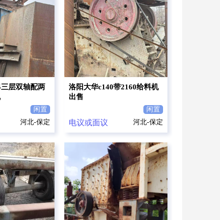
75三层双轴配两
洛阳大华c140带2160给料机
机
出售
闲置
闲置
河北-保定
电议或面议
河北-保定