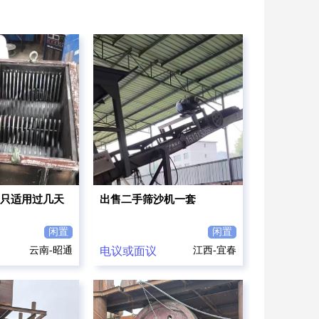
只适用过几天
出售二手筛沙机一套
闲置
闲置
云南-昭通
电议或面议
江西-宜春