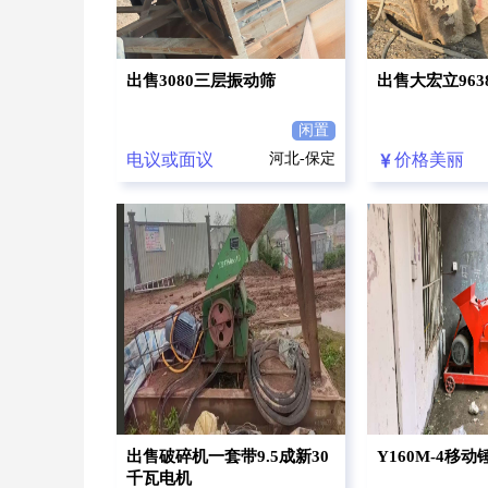
出售3080三层振动筛
出售大宏立96
闲置
电议或面议
河北-保定
价格美丽
出售破碎机一套带9.5成新30
Y160M-4移
千瓦电机