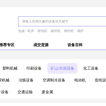
机床
发电机
破碎机
细纱机
锅炉
热搜:
推荐专区
成交货源
设备百科
塑料机械
印刷设备
矿山/水泥设备
化工设备
胶机械
冶炼设备
空调制冷设备
电动机
造纸设
子设备
交通运输
废金属