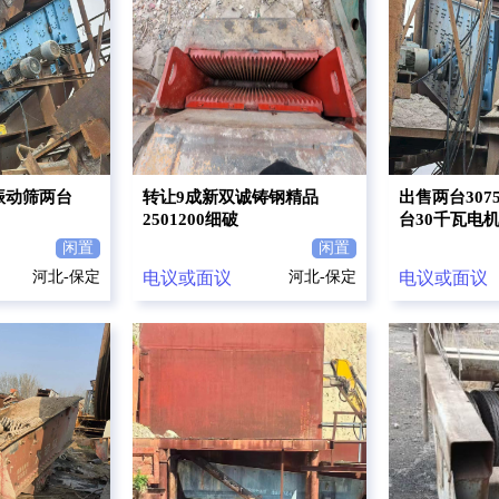
层振动筛两台
转让9成新双诚铸钢精品
出售两台30
2501200细破
台30千瓦电
闲置
闲置
河北-保定
电议或面议
河北-保定
电议或面议