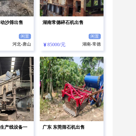
移动沙筛出售
湖南常德碎石机出售
闲置
闲置
河北-唐山
85000/元
湖南-常德
生产线设备一
广东 东莞筛石机出售