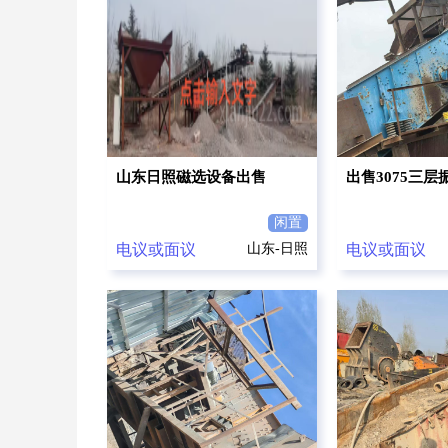
山东日照磁选设备出售
出售3075三
闲置
电议或面议
山东-日照
电议或面议