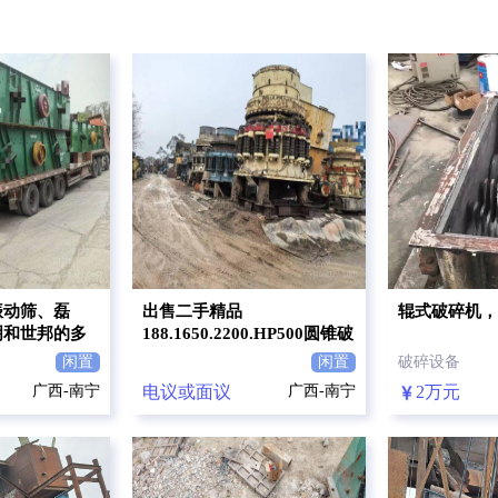
振动筛、磊
出售二手精品
辊式破碎机，
明和世邦的多
188.1650.2200.HP500圆锥破
碎机多台，有需要的联系
闲置
闲置
破碎设备
广西-南宁
电议或面议
广西-南宁
2万元