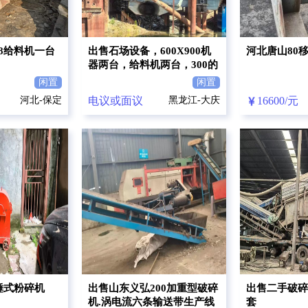
38给料机一台
出售石场设备，600X900机
河北唐山80
器两台，给料机两台，300的
沈阳磨一个，振动筛三个，
闲置
闲置
250X1000机器两台，传送带
河北-保定
电议或面议
黑龙江-大庆
16600/元
若干条
动锤式粉碎机
出售山东义弘200加重型破碎
出售二手破碎
机.涡电流六条输送带生产线
套