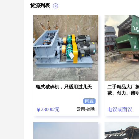
货源列表
辊式破碎机，只适用过几天
二手精品大厂
蒙、创力、黎
缸圆锥破碎机
闲置
23000/元
云南-昆明
电议或面议