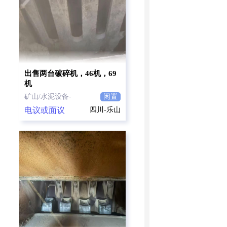
出售两台破碎机，46机，69
机
矿山/水泥设备-
闲置
电议或面议
四川-乐山