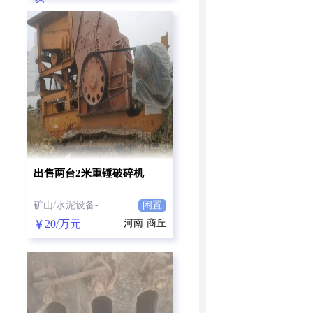
出售两台2米重锤破碎机
矿山/水泥设备-
闲置
20/万元
河南-商丘