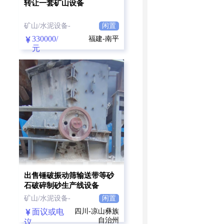
转让一套矿山设备
矿山/水泥设备-
闲置
330000/
福建-南平
元
出售锤破振动筛输送带等砂
石破碎制砂生产线设备
矿山/水泥设备-
闲置
面议或电
四川-凉山彝族
自治州
议