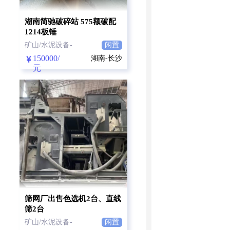
湖南简驰破碎站 575额破配
1214板锤
矿山/水泥设备-
闲置
150000/
湖南-长沙
元
筛网厂出售色选机2台、直线
筛2台
矿山/水泥设备-
闲置