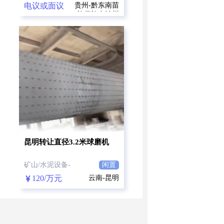
电议或面议
贵州-黔东南苗
族侗族自治州
昆明转让直径3.2米球磨机
矿山/水泥设备-
闲置
120/万元
云南-昆明