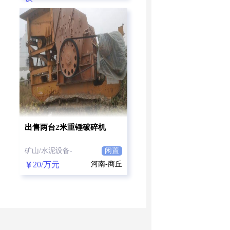
出售两台2米重锤破碎机
矿山/水泥设备-
闲置
20/万元
河南-商丘