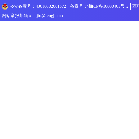
公安备案号：43010302001672
备案号：湘ICP备16000465号-2
互
网站举报邮箱:xianjiu@fengj.com