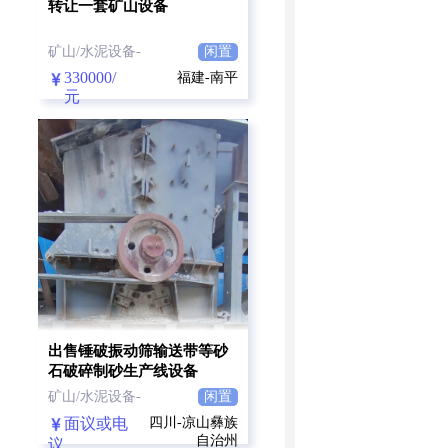
转让一套矿山设备
矿山/水泥设备-
闲置
330000/
福建-南平
元
出售锤破振动筛输送带等砂
石破碎制砂生产线设备
矿山/水泥设备-
闲置
面议或电
四川-凉山彝族
自治州
议