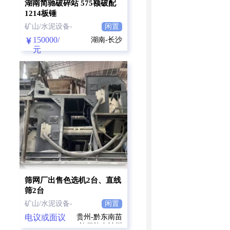
湖南简驰破碎站 575额破配
1214板锤
矿山/水泥设备-
闲置
150000/
湖南-长沙
元
筛网厂出售色选机2台、直线
筛2台
矿山/水泥设备-
闲置
电议或面议
贵州-黔东南苗
族侗族自治州