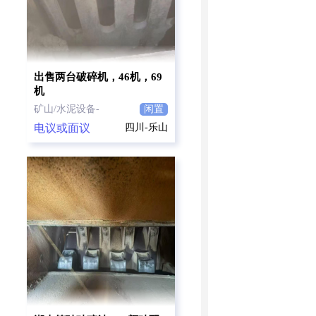
出售两台破碎机，46机，69
机
矿山/水泥设备-
闲置
电议或面议
四川-乐山