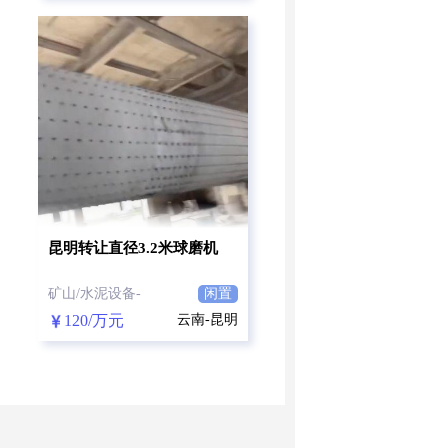
昆明转让直径3.2米球磨机
矿山/水泥设备-
闲置
120/万元
云南-昆明