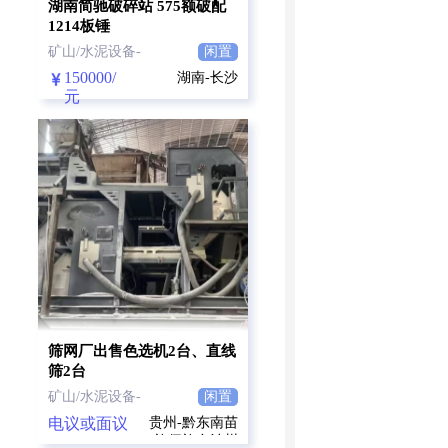
湖南简驰破碎站 575额破配
1214板锤
矿山/水泥设备-
闲置
150000/
湖南-长沙
元
筛网厂出售色选机2台、直线
筛2台
矿山/水泥设备-
闲置
电议或面议
贵州-黔东南苗
族侗族自治州