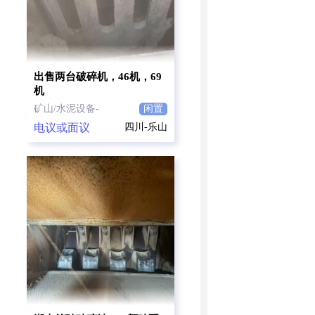
出售两台破碎机，46机，69
机
矿山/水泥设备-
闲置
电议或面议
四川-乐山