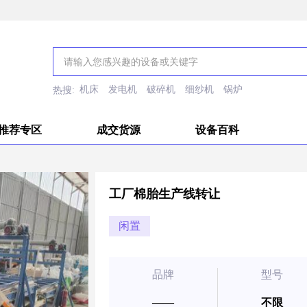
机床
发电机
破碎机
细纱机
锅炉
热搜:
推荐专区
成交货源
设备百科
工厂棉胎生产线转让
闲置
品牌
型号
——
不限