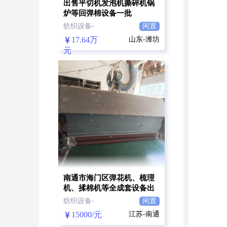
出售平切机发泡机撕碎机锅
炉等回弹棉设备一批
纺织设备-
闲置
17.64万
山东-潍坊
元
南通市海门区弹花机、梳理
机、揉棉机等全成套设备出
售
纺织设备-
闲置
15000/元
江苏-南通