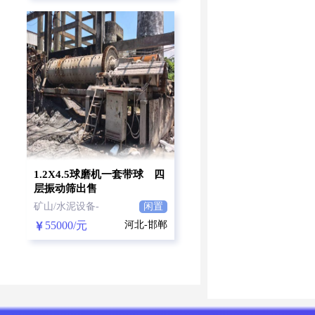
1.2X4.5球磨机一套带球 四
层振动筛出售
矿山/水泥设备-
闲置
55000/元
河北-邯郸