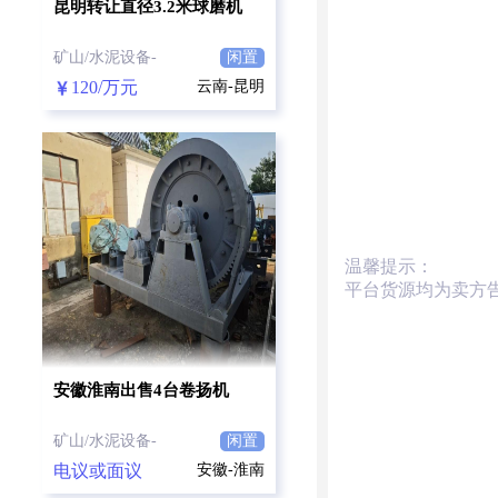
昆明转让直径3.2米球磨机
矿山/水泥设备-
闲置
120/万元
云南-昆明
温馨提示：
平台货源均为卖方
安徽淮南出售4台卷扬机
矿山/水泥设备-
闲置
电议或面议
安徽-淮南