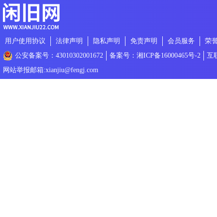
用户使用协议
法律声明
隐私声明
免责声明
会员服务
荣
公安备案号：43010302001672
备案号：湘ICP备16000465号-2
互
网站举报邮箱:xianjiu@fengj.com