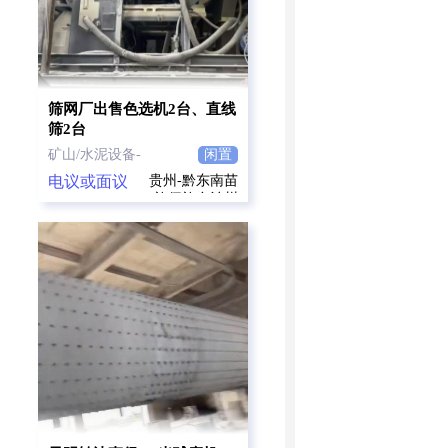
筛网厂出售色选机2台、直线
筛2台
矿山/水泥设备-
闲置
电议或面议
贵州-黔东南苗
族侗族自治州