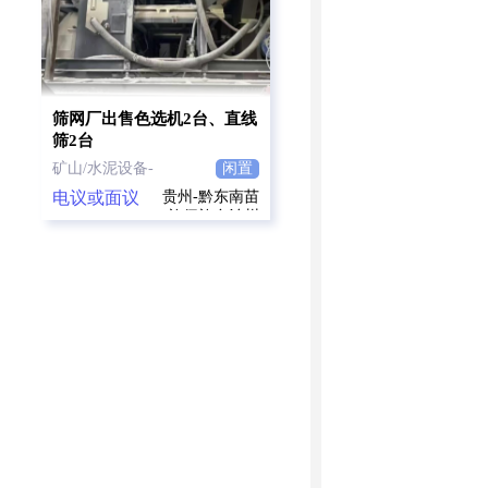
筛网厂出售色选机2台、直线
筛2台
矿山/水泥设备-
闲置
电议或面议
贵州-黔东南苗
族侗族自治州