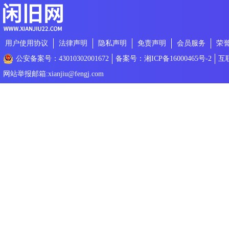
用户使用协议
法律声明
隐私声明
免责声明
会员服务
荣
公安备案号：43010302001672
备案号：湘ICP备16000465号-2
互
网站举报邮箱:xianjiu@fengj.com