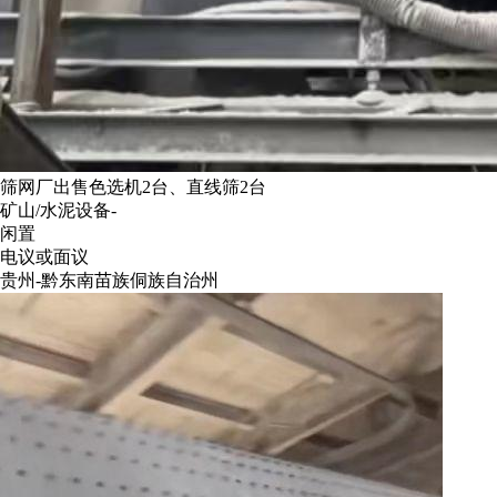
筛网厂出售色选机2台、直线筛2台
矿山/水泥设备-
闲置
电议或面议
贵州-黔东南苗族侗族自治州