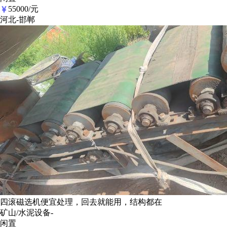
55000/元
河北-邯郸
四滚磁选机便宜处理，回去就能用，结构都在
矿山/水泥设备-
闲置