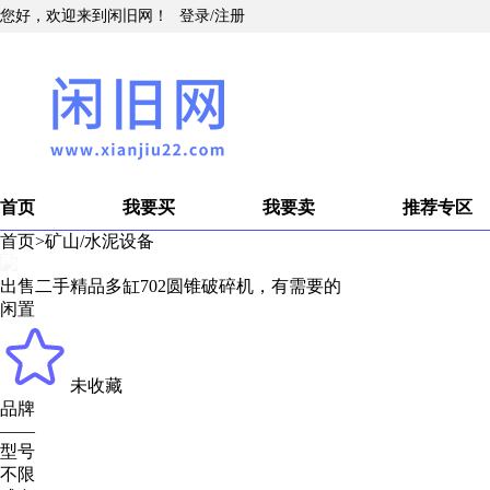
您好，欢迎来到闲旧网！
登录
/
注册
首页
我要买
我要卖
推荐专区
首页
>
矿山/水泥设备
出售二手精品多缸702圆锥破碎机，有需要的
闲置
未收藏
品牌
——
型号
不限