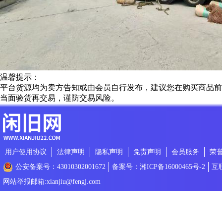
温馨提示：
平台货源均为卖方告知或由会员自行发布，建议您在购买商品前
当面验货再交易，谨防交易风险。
用户使用协议
法律声明
隐私声明
免责声明
会员服务
荣
公安备案号：43010302001672
备案号：湘ICP备16000465号-2
互
网站举报邮箱:xianjiu@fengj.com