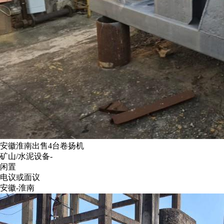
安徽淮南出售4台卷扬机
矿山/水泥设备-
闲置
电议或面议
安徽-淮南