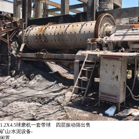
1.2X4.5球磨机一套带球 四层振动筛出售
矿山/水泥设备-
闲置