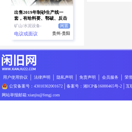
出售2019年制砂生产线一
套，有给料要、鄂破、反击
破、平筛、振动筛、制砂
矿山/水泥设备-
闲置
机、传送带
电议或面议
贵州-贵阳
用户使用协议
法律声明
隐私声明
免责声明
会员服务
荣
公安备案号：43010302001672
备案号：湘ICP备16000465号-2
互
网站举报邮箱:xianjiu@fengj.com