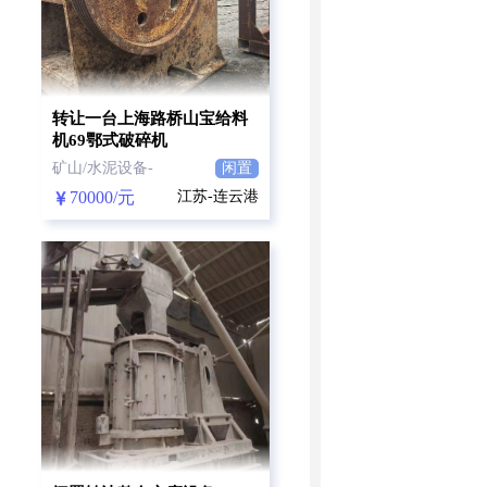
转让一台上海路桥山宝给料
机69鄂式破碎机
矿山/水泥设备-
闲置
70000/元
江苏-连云港