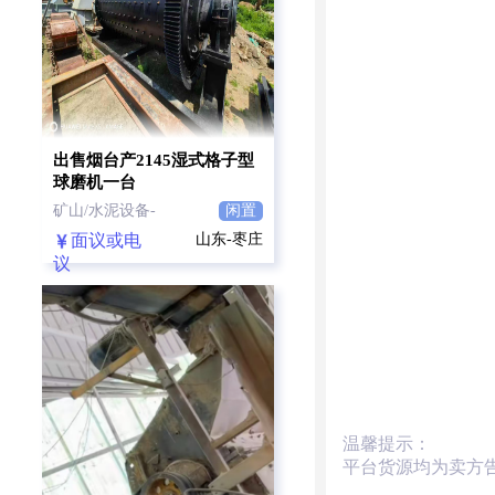
出售烟台产2145湿式格子型
球磨机一台
矿山/水泥设备-
闲置
面议或电
山东-枣庄
议
温馨提示：
平台货源均为卖方