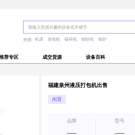
机床
发电机
破碎机
细纱机
锅炉
热搜:
推荐专区
成交货源
设备百科
福建泉州液压打包机出售
闲置
品牌
型号
——
——