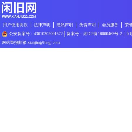
用户使用协议
法律声明
隐私声明
免责声明
会员服务
荣
公安备案号：43010302001672
备案号：湘ICP备16000465号-2
互
网站举报邮箱:xianjiu@fengj.com