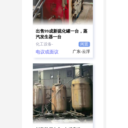
出售99成新硫化罐一台，蒸
汽发生器一台
化工设备-
闲置
电议或面议
广东-云浮