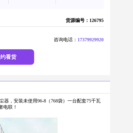
货源编号：126795
咨询电话：
17379929920
预约看货
，安装未使用96-8（768袋）一台配套75千瓦
意者电联！