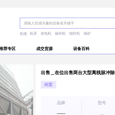
机床
发电机
破碎机
细纱机
锅炉
热搜:
推荐专区
成交货源
设备百科
出售＿在位出售两台大型离线脉冲除
闲置
品牌
型号
——
＿