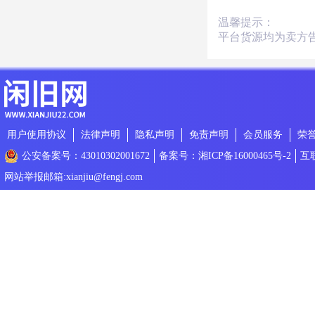
温馨提示：
平台货源均为卖方
用户使用协议
法律声明
隐私声明
免责声明
会员服务
荣
公安备案号：43010302001672
备案号：湘ICP备16000465号-2
互
网站举报邮箱:xianjiu@fengj.com