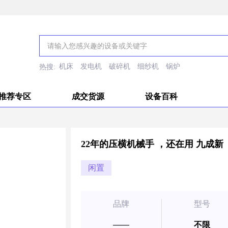
机床
发电机
破碎机
细纱机
锅炉
热搜:
推荐专区
成交货源
设备百科
22年的压横机械手 ，还在用 九成新
闲置
品牌
型号
——
不限