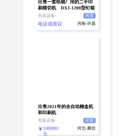
出售一套纸箱厂用的二手印
刷模切机 DXJ-1200型钉箱
机
包装设备-
闲置
电议或面议
河南-许昌
出售2021年的全自动糊盒机
和印刷机
包装设备-
闲置
100000/
河北-廊坊
元