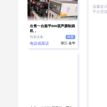
温馨提
平台货
出售一台振平800葫芦膜制袋
机，
包装设备-
闲置
电议或面议
浙江-金华